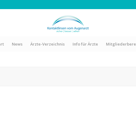
art
News
Ärzte-Verzeichnis
Info für Ärzte
Mitgliederbere