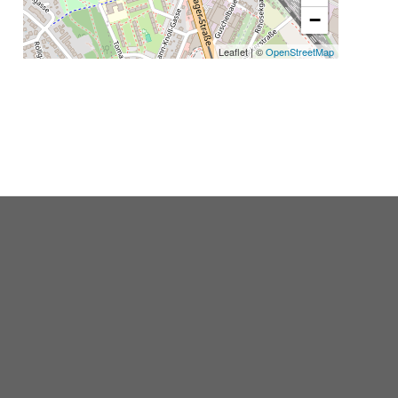
−
Leaflet
|
©
OpenStreetMap