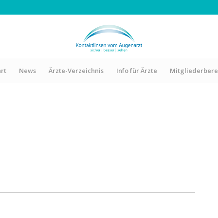
art
News
Ärzte-Verzeichnis
Info für Ärzte
Mitgliederbere