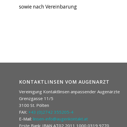
sowie nach Vereinbarung
KONTAKTLINSEN VOM AUGENARZT
Vereinigung Kontaktlinsen anpassender Augenärzte
Grenzgasse 11/5
3100 St. Pölten
FAX:
+43 (0)2742 355205-4
E-Mail:
linsen-info@augenkontakt.at
Erste Bank: IBAN AT02 2011 1000 0319 9770