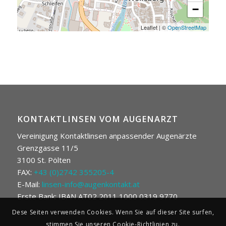
−
Leaflet
|
©
OpenStreetMap
KONTAKTLINSEN VOM AUGENARZT
Vereinigung Kontaktlinsen anpassender Augenärzte
Grenzgasse 11/5
3100 St. Pölten
FAX:
+43 (0)2742 355205-4
E-Mail:
linsen-info@augenkontakt.at
Erste Bank: IBAN AT02 2011 1000 0319 9770
Dese Seiten verwenden Cookies. Wenn Sie auf dieser Site surfen,
stimmen Sie unseren Cookie-Richtlinien zu.