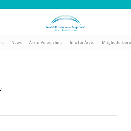
art
News
Ärzte-Verzeichnis
Info für Ärzte
Mitgliederbere
e