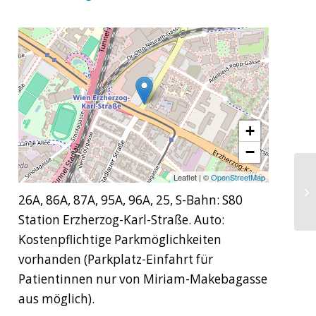
+
−
Leaflet
|
©
OpenStreetMap
Dr
26A, 86A, 87A, 95A, 96A, 25, S-Bahn: S80
Station Erzherzog-Karl-Straße. Auto:
Kostenpflichtige Parkmöglichkeiten
vorhanden (Parkplatz-Einfahrt für
Patientinnen nur von Miriam-Makebagasse
aus möglich).