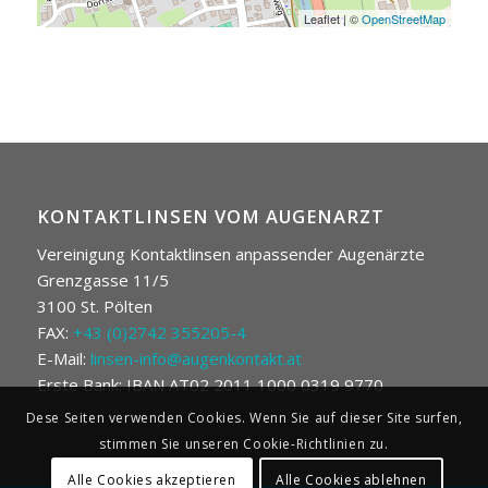
Leaflet
|
©
OpenStreetMap
KONTAKTLINSEN VOM AUGENARZT
Vereinigung Kontaktlinsen anpassender Augenärzte
Grenzgasse 11/5
3100 St. Pölten
FAX:
+43 (0)2742 355205-4
E-Mail:
linsen-info@augenkontakt.at
Erste Bank: IBAN AT02 2011 1000 0319 9770
Dese Seiten verwenden Cookies. Wenn Sie auf dieser Site surfen,
stimmen Sie unseren Cookie-Richtlinien zu.
Alle Cookies akzeptieren
Alle Cookies ablehnen