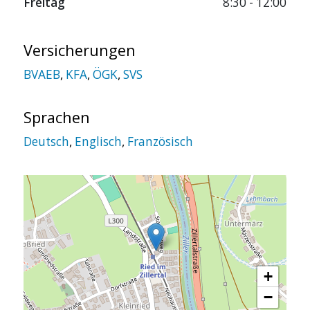
Freitag
8:30 - 12:00
Versicherungen
BVAEB
,
KFA
,
ÖGK
,
SVS
Sprachen
Deutsch
,
Englisch
,
Französisch
+
−