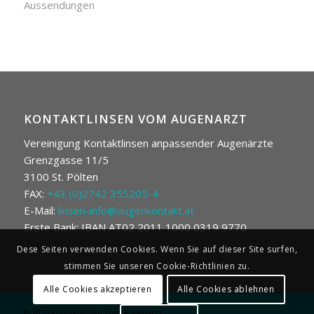
Aussendungen
KONTAKTLINSEN VOM AUGENARZT
Vereinigung Kontaktlinsen anpassender Augenärzte
Grenzgasse 11/5
3100 St. Pölten
FAX:
+43 (0)2742 355205-4
E-Mail:
linsen-info@augenkontakt.at
Erste Bank: IBAN AT02 2011 1000 0319 9770
Dese Seiten verwenden Cookies. Wenn Sie auf dieser Site surfen,
stimmen Sie unseren Cookie-Richtlinien zu.
Alle Cookies akzeptieren
Alle Cookies ablehnen
© 2026
Kontaktlinsen vom Augenarzt